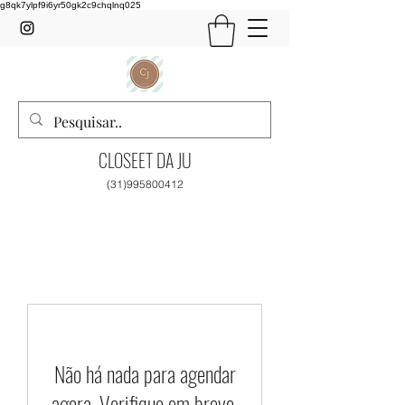
g8qk7ylpf9i6yr50gk2c9chqlnq025
CLOSEET DA JU
(31)995800412
Não há nada para agendar
agora. Verifique em breve.