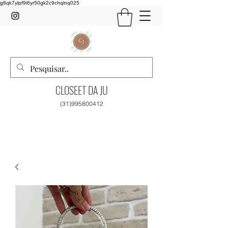
g8qk7ylpf9i6yr50gk2c9chqlnq025
CLOSEET DA JU
(31)995800412