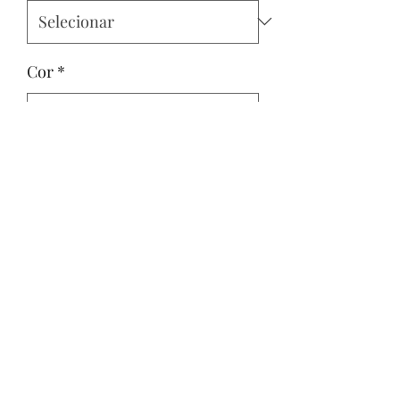
Cor
*
Quantidade
*
Adicionar ao carrinho
(31)995800412