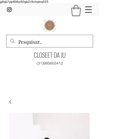
g8qk7ylpf9i6yr50gk2c9chqlnq025
CLOSEET DA JU
(31)995800412