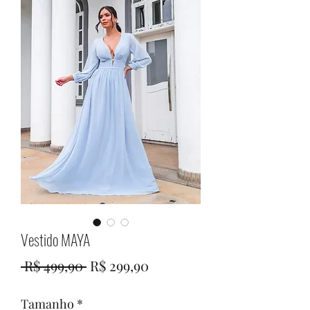
Vestido MAYA
Preço
Preço
 R$ 499,90 
R$ 299,90
normal
promocional
Tamanho
*