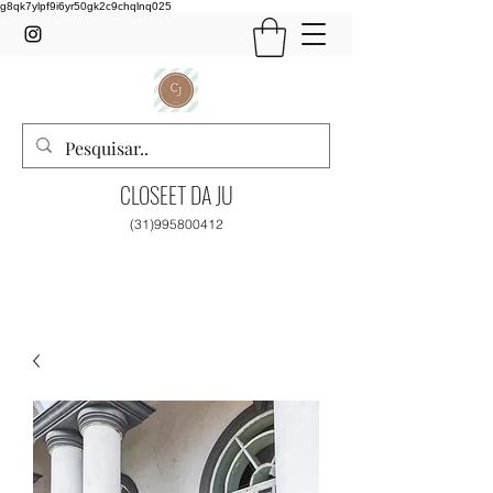
g8qk7ylpf9i6yr50gk2c9chqlnq025
CLOSEET DA JU
(31)995800412