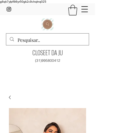
g8qk7ylpf9i6yr50gk2c9chqlnq025
CLOSEET DA JU
(31)995800412