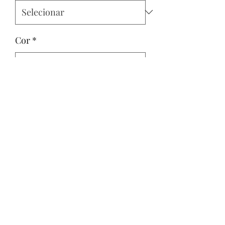
Cor
*
Quantidade
*
Adicionar ao carrinho
(31)995800412