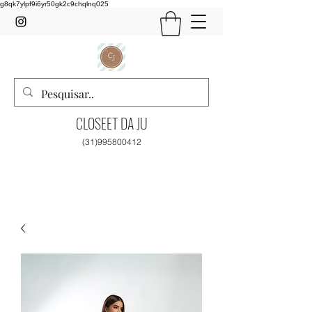
g8qk7ylpf9i6yr50gk2c9chqlnq025
CLOSEET DA JU
(31)995800412