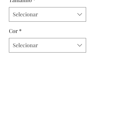
Selecionar
Cor
*
Selecionar
Quantidade
*
Adicionar ao carrinho
Vestido no tecido Trilobal com elastano.
Possui zíper nas costas e bojo.
Veste até 1,85 de altura.